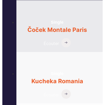
Single
Čoček
Montale Paris
Écouter
Single
Kucheka
Romania
Écouter