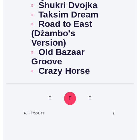
Shukri Dvojka
Taksim Dream
Road to East
(Džambo's
Version)
Old Bazaar
Groove
Crazy Horse
(Džambo's
Version)
Chanson précédente
Lecture
Mettre en pause
Chanson suivante
Arriba
Macedonia
/
A L’ÉCOUTE
Feko Dvojka
Sikidim
(Džambo's