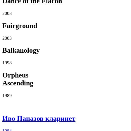
Dance of the Flacon
2008
Fairground
2003
Balkanology
1998
Orpheus
Ascending
1989
Иво Папазов кларинет
1984