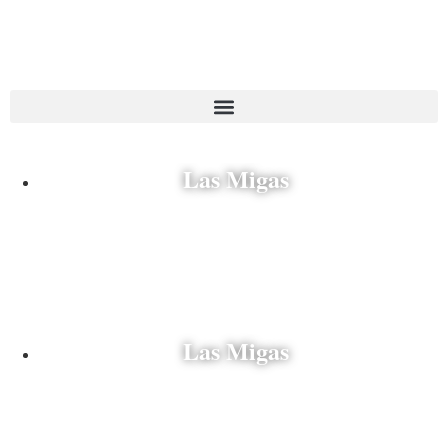
Las Migas
Espagne
Las Migas