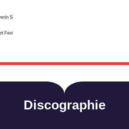
werin Staatskapelle
et Festivali, Dünya Tek Nefes Konseri
Discographie