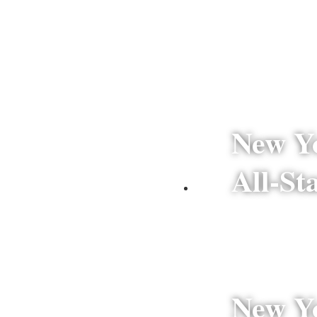
New Y
All-St
Etats-Unis
New Y