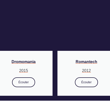
Dromomania
Romantech
2015
2012
Écouter
Écouter