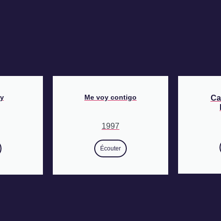
y
Me voy contigo
Ca
1997
Écouter