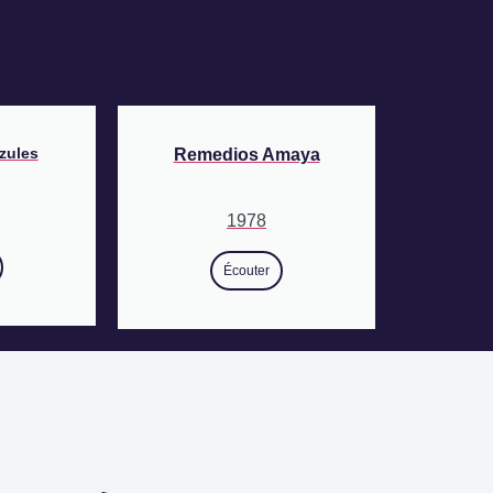
zules
Remedios Amaya
1978
Écouter