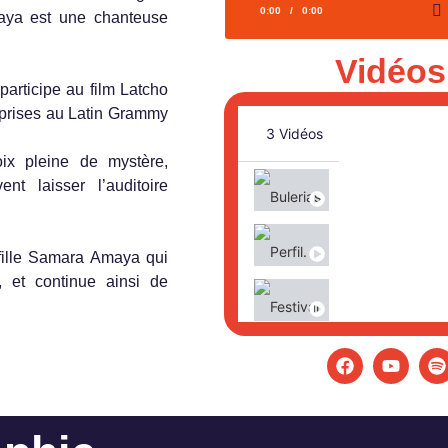
0:00
/
0:00
aya est une chanteuse
Vidéos
participe au film Latcho
reprises au Latin Grammy
3 Vidéos
ix pleine de mystère,
t laisser l’auditoire
Bulerias
Perfil. Remedi
ille Samara Amaya qui
 et continue ainsi de
Festival nacion