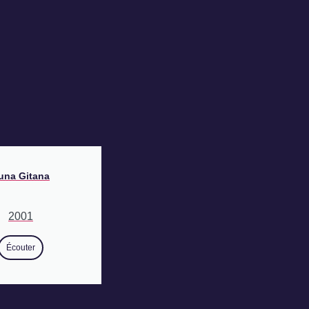
una Gitana
2001
Écouter