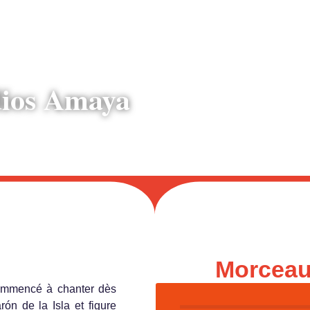
ios Amaya
e
Morcea
commencé à chanter dès
ón de la Isla et figure