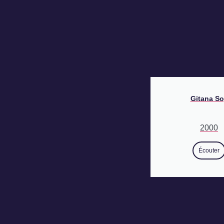
Gitana So
2000
Écouter