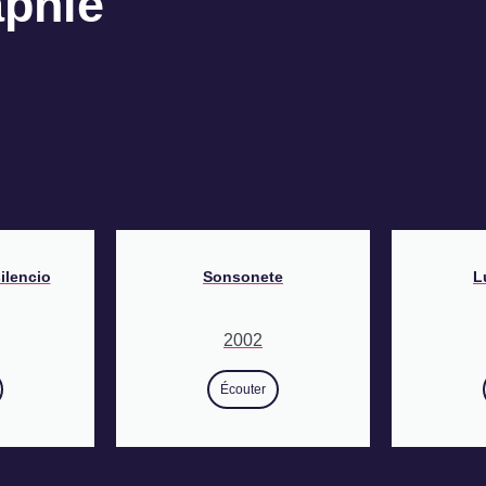
aphie
ilencio
Sonsonete
L
2002
Écouter