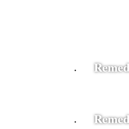
Remed
Espagne
Remed